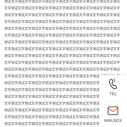
测试文字测试文字测试文字测试文字测试文字测试文字测试文字测试文字测试
文字测试文字测试文字测试文字测试文字测试文字测试文字测试文字测试文字
测试文字测试文字测试文字测试文字测试文字测试文字测试文字测试文字测试
文字测试文字测试文字测试文字测试文字测试文字测试文字测试文字测试文字
测试文字测试文字测试文字测试文字测试文字测试文字测试文字测试文字测试
文字测试文字测试文字测试文字测试文字测试文字测试文字测试文字测试文字
测试文字测试文字测试文字测试文字测试文字测试文字测试文字测试文字测试
文字测试文字测试文字测试文字测试文字测试文字测试文字测试文字测试文字
测试文字测试文字测试文字测试文字测试文字测试文字测试文字测试文字测试
文字测试文字测试文字测试文字测试文字测试文字测试文字测试文字测试文字
测试文字测试文字测试文字测试文字测试文字测试文字测试文字测试文字测试
文字测试文字测试文字测试文字测试文字测试文字测试文字测试文字测试文字
测试文字测试文字测试文字测试文字测试文字测试文字测试文字测试文字测试
文字测试文字测试文字测试文字测试文字测试文字测试文字测试文字测试文字
TEL
测试文字测试文字测试文字测试文字测试文字测试文字测试文字测试文字测试
文字测试文字测试文字测试文字测试文字测试文字测试文字测试文字测试文字
测试文字测试文字测试文字测试文字测试文字测试文字测试文字测试文字测试
文字测试文字测试文字测试文字测试文字测试文字测试文字测试文字测试文字
MAILBOX
测试文字测试文字测试文字测试文字测试文字测试文字测试文字测试文字测试