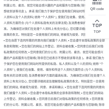
附属公司、雇员、就您可能会感兴趣的产品和服务与您联络( 除非您已经表示不
QR code
想收到该等讯息 )。承诺 我们致力于保护您在使用我们网站时所提供的私隐、私
人资料以及个人的资料( 统称 "个人资料" ), 使我们在收集、使用、储存和传送个
人资料方面符合 (与个人资料私隐有关的法律法规) 及消费者保护方面的最高标
准。 为确保您对我们在处理个人资料上有充分信心, 您切要详细阅读及理解隐私
TOP
政策的条文。特别是您一旦使用我们的网站, 将被视为接受、同意、承诺和确认:
• 您在自愿下连同所需的同意向我们披露个人资料; • 您会遵守本隐私政策的全部
条款和限制; • 您在我们的网站上作登记、资料会被收集; • 您同意日后我们对隐
私政策的任何修改; • 您同意我们的分公司、附属公司、雇员、就您可能会感兴
趣的产品和服务与您联络( 除非您已经表示不想收到该等讯息 )。承诺 我们致力
于保护您在使用我们网站时所提供的私隐、私人资料以及个人的资料( 统称 "个
人资料" ), 使我们在收集、使用、储存和传送个人资料方面符合 (与个人资料私
隐有关的法律法规) 及消费者保护方面的最高标准。 为确保您对我们在处理个人
资料上有充分信心, 您切要详细阅读及理解隐私政策的条文。特别是您一旦使用
我们的网站, 将被视为接受、同意、承诺和确认: • 您在自愿下连同所需的同意向
我们披露个人资料; • 您会遵守本隐私政策的全部条款和限制; • 您在我们的网站
上作登记、资料会被收集; • 您同意日后我们对隐私政策的任何修改; • 您同意我
们的分公司、附属公司、雇员、就您可能会感兴趣的产品和服务与您联络( 除非