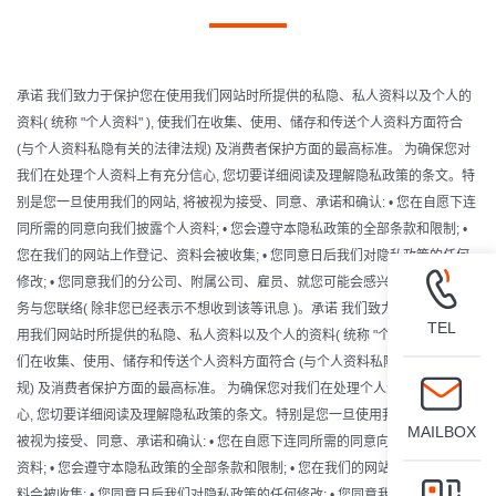
承诺 我们致力于保护您在使用我们网站时所提供的私隐、私人资料以及个人的
资料( 统称 "个人资料" ), 使我们在收集、使用、储存和传送个人资料方面符合
(与个人资料私隐有关的法律法规) 及消费者保护方面的最高标准。 为确保您对
我们在处理个人资料上有充分信心, 您切要详细阅读及理解隐私政策的条文。特
别是您一旦使用我们的网站, 将被视为接受、同意、承诺和确认: • 您在自愿下连
同所需的同意向我们披露个人资料; • 您会遵守本隐私政策的全部条款和限制; •
您在我们的网站上作登记、资料会被收集; • 您同意日后我们对隐私政策的任何
修改; • 您同意我们的分公司、附属公司、雇员、就您可能会感兴趣的产品和服
务与您联络( 除非您已经表示不想收到该等讯息 )。承诺 我们致力于保护您在使
TEL
用我们网站时所提供的私隐、私人资料以及个人的资料( 统称 "个人资料" ), 使我
们在收集、使用、储存和传送个人资料方面符合 (与个人资料私隐有关的法律法
规) 及消费者保护方面的最高标准。 为确保您对我们在处理个人资料上有充分信
心, 您切要详细阅读及理解隐私政策的条文。特别是您一旦使用我们的网站, 将
MAILBOX
被视为接受、同意、承诺和确认: • 您在自愿下连同所需的同意向我们披露个人
资料; • 您会遵守本隐私政策的全部条款和限制; • 您在我们的网站上作登记、资
料会被收集; • 您同意日后我们对隐私政策的任何修改; • 您同意我们的分公司、