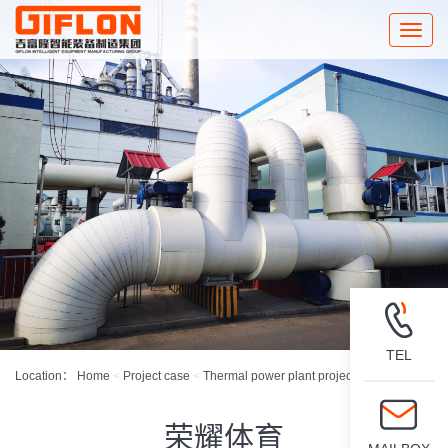
Toggle
naviga
TEL
Location：
Home
<
Project case
<
Thermal power plant project
荣耀体育