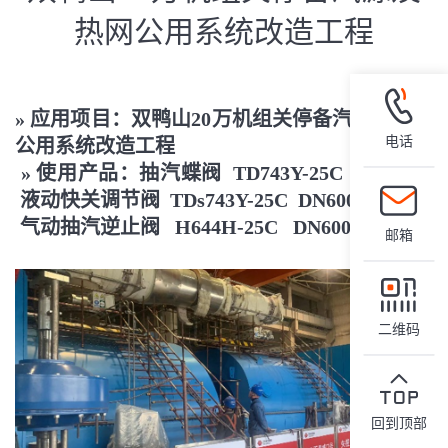
热网公用系统改造工程
»
应用项目：双鸭山20万机组关停备汽源及
热网
电话
公用系统改造工程
»
使用产品：抽汽蝶阀 TD743Y-25C DN1200
液动快关调节阀 TDs743Y-25C DN600
气动抽汽逆止阀 H644H-25C DN600 等
邮箱
二维码
回到顶部