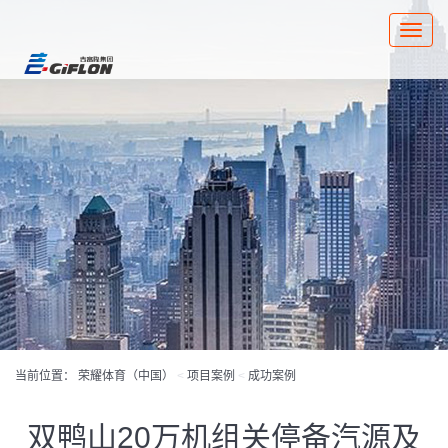
Toggle
naviga
当前位置：
荣耀体育（中国）
<
项目案例
<
成功案例
双鸭山20万机组关停备汽源及