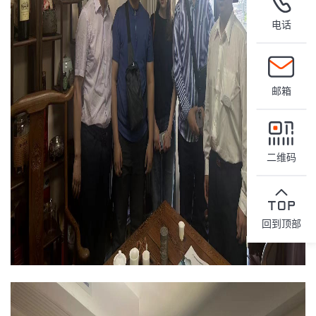
电话
邮箱
二维码
回到顶部