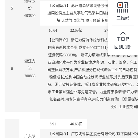
道森股
【公司简介】 苏州道森钻采设备股份有限公司,简称“道森股份”
5
份
道森股份是主要从事油气钻采井口装置、阀门及井控设备
603800
二维码
块 天然气 页岩气 预亏预减 专用设备 【主营业
16.64
22.69
亿
27.41
2
【公司简介】 浙江力诺流体控制科技股份有限公司是
回到顶部
国家高新技术企业,成立于2003年1月,坐落于浙江省瑞安市
证券代码:300838)。 浙江力诺始终秉承“诚信、责任
浙江力
业自动化水平作为企业使命,为能源、石化、冶金、化
6
诺
阀整体解决方案,产品和服务在现代流体工业的自动控制
300838
稳健成长,位列中国自动控制阀行业前茅,并先后获得
品、浙江省模范集体、浙江省企业技术研究开发中心、
市工业第10强企业等先进荣誉。力量源于承诺!浙江力
知名品牌,用专注赢得客户,用实力创造价值! 【所属板块
务】工业控制阀
5.91
46.63
亿
【公司简介】 广东明珠集团股份有限公司(以下简称“公司”
广东明