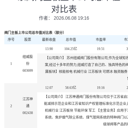
对比表
作者： 2026.06.08 19:16
阀门
主板上市公司总市值对比表（部分）
序号
股票
最新收盘
总市值
市盈率
市
13.90
104.25
亿
19.51
3
纽威股
【公司简介】 苏州纽威
阀门
股份有限公司,作为全球知
1
份
案,经过十多年的努力,纽威打造了自己的、独具特色的
603699
属板块】核能核电 机械行业 江苏板块 可燃冰 融资融
12.07
58.63
亿
19.16
2
【公司简介】 江苏神通阀门股份有限公司位于江苏省启
江苏神
能减排示范企业和江苏省知识产权管理标准化示范企业;
2
通
机械行业 江苏板块 节能环保 军工 【主营业务】应
002438
系统、焦炉烟气除尘系统、煤气管网系统的特种阀门以
级
球阀
等产品的