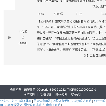
设备 【主营业务】专用设备高端零部件的研发、生产、
械及其他
14.45
57.08
亿
71.73
3.40
【公司简介】 重庆川仪自动化股份有限公司(以下简称“川仪股
海、江苏、辽宁等地内迁重庆的四川热工仪表总厂,是
川仪股
经过多年建设与发展,公司荣获全国首批“创新型企业”、
10
份
进步二等奖”、“中国工业行业排头兵企业”、“全国工业
603100
信用企业”、“国家信息产业基地龙头企业”、“国家高技能
理奖”、“重庆市国企贡献奖”等诸多荣誉。 【所属板块】
务】工业自动控
版权所有：荣耀体育 ©Copyright 2019-2022 京ICP备2022000022号
网站地图
|
常见问题
|
隐私说明
|
联系我们
亚竞电子竞技
|
球速·体育
|
芒果体育网站
|
冠军体育手机
|
九游j9官方网站
|
KY开元官
网
|
九州在线登录
|
雷火官网地址
|
江南电子网站
|