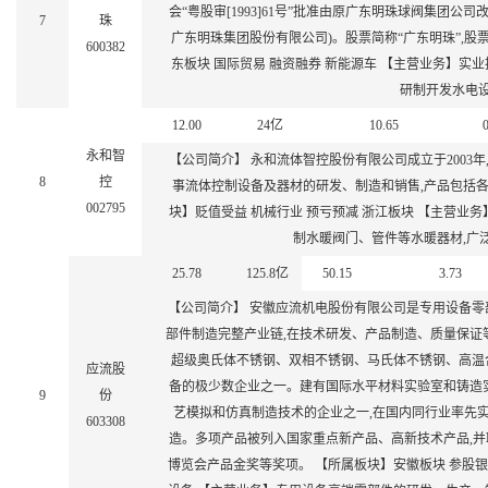
会“粤股审[1993]61号”批准由原广东明珠球阀集团公司
7
珠
广东明珠集团股份有限公司)。股票简称“广东明珠”,股票代码
600382
东板块 国际贸易 融资融券 新能源车 【主营业务】
研制开发水电
12.00
24
亿
10.65
永和智
【公司简介】 永和流体智控股份有限公司成立于2003
8
控
事流体控制设备及器材的研发、制造和销售,产品包括各
002795
块】贬值受益 机械行业 预亏预减 浙江板块 【主营业
制水暖阀门、管件等水暖器材,广
25.78
125.8
亿
50.15
3.73
【公司简介】 安徽应流机电股份有限公司是专用设备零
部件制造完整产业链,在技术研发、产品制造、质量保证
超级奥氏体不锈钢、双相不锈钢、马氏体不锈钢、高温
应流股
备的极少数企业之一。建有国际水平材料实验室和铸造
9
份
艺模拟和仿真制造技术的企业之一,在国内同行业率先实现了
603308
造。多项产品被列入国家重点新产品、高新技术产品,
博览会产品金奖等奖项。 【所属板块】安徽板块 参股银行 