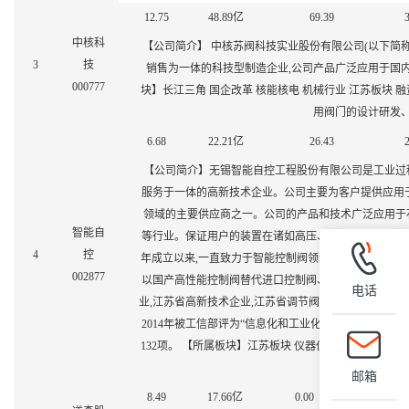
12.75
48.89
亿
69.39
3
中核科
【公司简介】 中核苏阀科技实业股份有限公司(以下简称
3
技
销售为一体的科技型制造企业,公司产品广泛应用于国
000777
块】长江三角 国企改革 核能核电 机械行业 江苏板块 融
用阀门的设计研发
6.68
22.21
亿
26.43
2
【公司简介】无锡智能自控工程股份有限公司是工业过
服务于一体的高新技术企业。公司主要为客户提供应用
领域的主要供应商之一。公司的产品和技术广泛应用于
智能自
等行业。保证用户的装置在诸如高压、高温、腐蚀等严酷
4
控
年成立以来,一直致力于智能控制阀领域的技术创新和发
002877
以国产高性能控制阀替代进口控制阀、坚持走智能控制
电话
业,江苏省高新技术企业,江苏省
调节阀
工程技术研究中心
2014年被工信部评为“信息化和工业化两化深度融合专
132项。 【所属板块】江苏板块 仪器仪表 转债标的
修
邮箱
8.49
17.66
亿
0.00
1.97