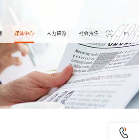
例
媒体中心
人力资源
社会责任
EN